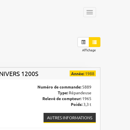
Toggle
navigation
Affichage
NIVERS 1200S
Année:
1988
Numéro de commande:
5889
Type:
Répandeuse
Relevé de compteur:
1965
Poids:
3,3 t
AUTRES INFORMATIONS