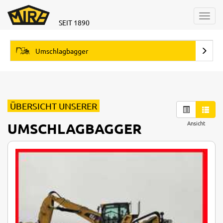
Toggl
SEIT 1890
navig
Umschlagbagger
ÜBERSICHT UNSERER
Ansicht
UMSCHLAGBAGGER