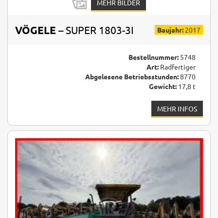
MEHR BILDER
VÖGELE
– SUPER 1803-3I
Baujahr:
2017
Bestellnummer:
5748
Art:
Radfertiger
Abgelesene Betriebsstunden:
8770
Gewicht:
17,8 t
MEHR INFOS