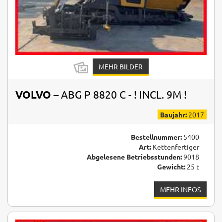
MEHR BILDER
VOLVO
– ABG P 8820 C - ! INCL. 9M !
Baujahr:
2017
Bestellnummer:
5400
Art:
Kettenfertiger
Abgelesene Betriebsstunden:
9018
Gewicht:
25 t
MEHR INFOS