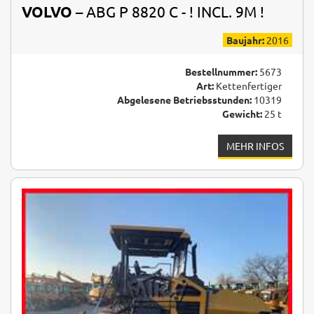
VOLVO
– ABG P 8820 C - ! INCL. 9M !
Baujahr:
2016
Bestellnummer:
5673
Art:
Kettenfertiger
Abgelesene Betriebsstunden:
10319
Gewicht:
25 t
MEHR INFOS