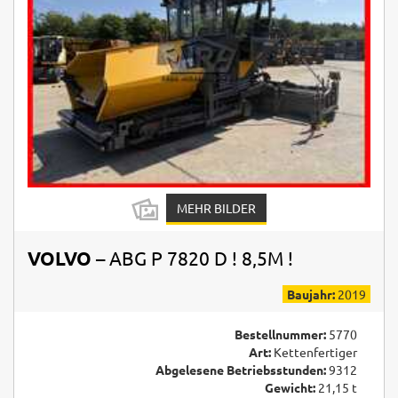
MEHR BILDER
VOLVO
– ABG P 7820 D ! 8,5M !
Baujahr:
2019
Bestellnummer:
5770
Art:
Kettenfertiger
Abgelesene Betriebsstunden:
9312
Gewicht:
21,15 t