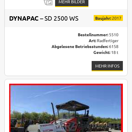
MEHR BILDER
DYNAPAC
– SD 2500 WS
Baujahr:
2017
Bestellnummer:
5510
Art:
Radfertiger
Abgelesene Betriebsstunden:
6158
Gewicht:
18 t
MEHR INFOS