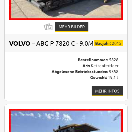
MEHR BILDER
VOLVO
– ABG P 7820 C - 9.0M
Baujahr:
2015
Bestellnummer:
5828
Art:
Kettenfertiger
Abgelesene Betriebsstunden:
9358
Gewicht:
19,1 t
MEHR INFOS