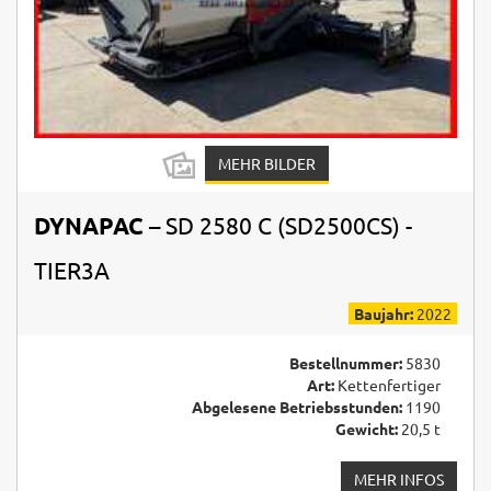
MEHR BILDER
DYNAPAC
– SD 2580 C (SD2500CS) -
TIER3A
Baujahr:
2022
Bestellnummer:
5830
Art:
Kettenfertiger
Abgelesene Betriebsstunden:
1190
Gewicht:
20,5 t
MEHR INFOS