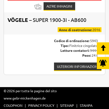
ALTRE IMMAGINI
VÖGELE
– SUPER 1900-3I - AB600
Anno di costruzione:
2016
Codice di ordinazione:
5943
Tipo:
Finitrice cingolato
Letture contatori:
9444
Peso:
24 t
ULTERIORI INFORMAZIONI
© 2026 per tutte le pagine del sito
www.gebr-mickenhagen.de
COLOPHON
PRIVACY POLICY
SITEMAP
STAMPA