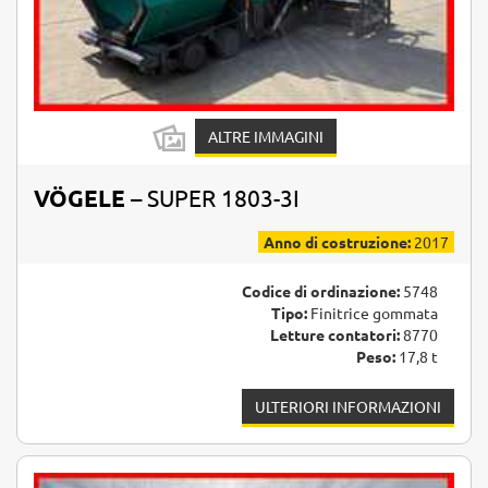
ALTRE IMMAGINI
VÖGELE
– SUPER 1803-3I
Anno di costruzione:
2017
Codice di ordinazione:
5748
Tipo:
Finitrice gommata
Letture contatori:
8770
Peso:
17,8 t
ULTERIORI INFORMAZIONI