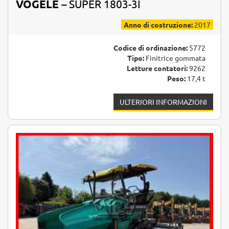
VÖGELE
– SUPER 1803-3I
Anno di costruzione:
2017
Codice di ordinazione:
5772
Tipo:
Finitrice gommata
Letture contatori:
9262
Peso:
17,4 t
ULTERIORI INFORMAZIONI