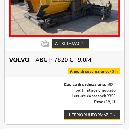
ALTRE IMMAGINI
VOLVO
– ABG P 7820 C - 9.0M
Anno di costruzione:
2015
Codice di ordinazione:
5828
Tipo:
Finitrice cingolato
Letture contatori:
9358
Peso:
19,1 t
ULTERIORI INFORMAZIONI