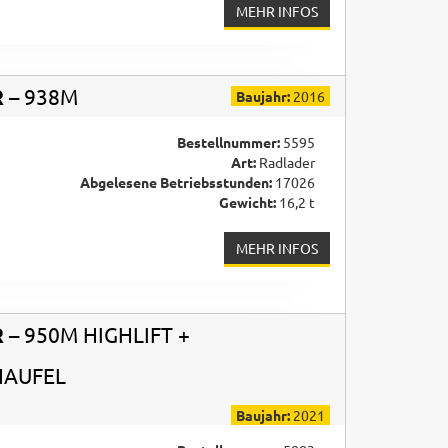
MEHR INFOS
R
– 938M
Baujahr:
2016
Bestellnummer:
5595
Art:
Radlader
Abgelesene Betriebsstunden:
17026
Gewicht:
16,2 t
MEHR INFOS
R
– 950M HIGHLIFT +
HAUFEL
Baujahr:
2021