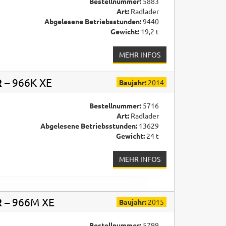
Bestellnummer:
5883
Art:
Radlader
Abgelesene Betriebsstunden:
9440
Gewicht:
19,2 t
MEHR INFOS
R
– 966K XE
Baujahr:
2014
Bestellnummer:
5716
Art:
Radlader
Abgelesene Betriebsstunden:
13629
Gewicht:
24 t
MEHR INFOS
R
– 966M XE
Baujahr:
2015
Bestellnummer:
5799