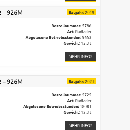
R
– 926M
Baujahr:
2019
Bestellnummer:
5786
Art:
Radlader
Abgelesene Betriebsstunden:
9653
Gewicht:
12,8 t
MEHR INFOS
R
– 926M
Baujahr:
2021
Bestellnummer:
5725
Art:
Radlader
Abgelesene Betriebsstunden:
18081
Gewicht:
12,8 t
MEHR INFOS