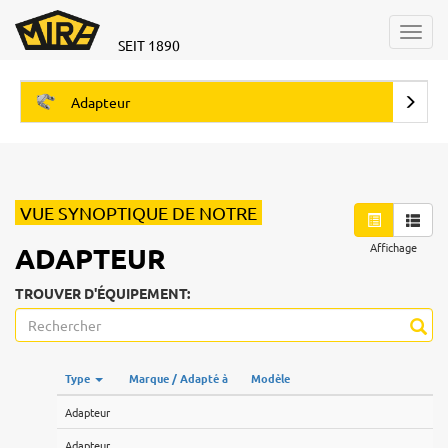
Toggl
SEIT 1890
navig
Adapteur
VUE SYNOPTIQUE DE NOTRE
Affichage
ADAPTEUR
TROUVER D'ÉQUIPEMENT:
Type
Marque / Adapté à
Modèle
Adapteur
Adapteur