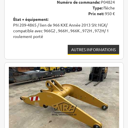
Numéro de commande:
P04824
Type:
flêche
Prix net:
950 €
État + équipement:
PN 209-4865 / lien de 966 KXE Année 2013 SN: NGX/
compatible avec 966G2 , 966H , 966K , 972H , 972H/ 1
roulement porté
AUTRES INFORMATIONS