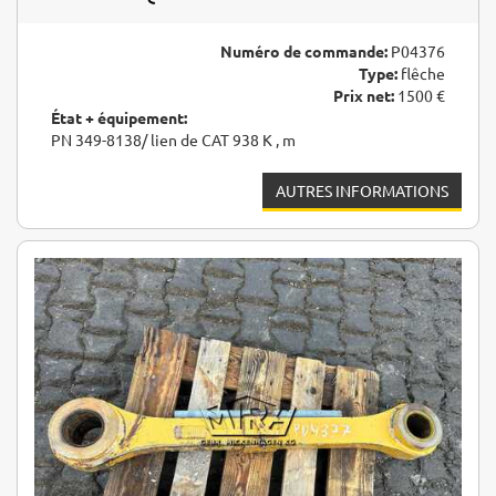
Numéro de commande:
P04376
Type:
flêche
Prix net:
1500 €
État + équipement:
PN 349-8138/ lien de CAT 938 K , m
AUTRES INFORMATIONS