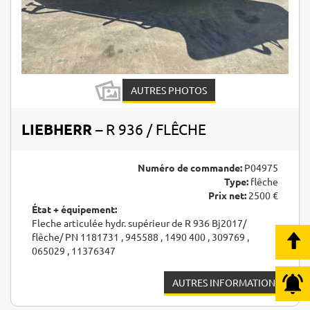
AUTRES PHOTOS
LIEBHERR
– R 936 / FLÊCHE
Numéro de commande:
P04975
Type:
flêche
Prix net:
2500 €
État + équipement:
Fleche articulée hydr. supérieur de R 936 Bj2017/
flêche/ PN 1181731 , 945588 , 1490 400 , 309769 ,
065029 , 11376347
AUTRES INFORMATIONS