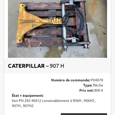
CATERPILLAR
– 907 H
Numéro de commande:
P04078
Type:
flêche
Prix net:
800 €
État + équipement:
lien PN 282-4061/ convenablement á 906H , 906H2 ,
907H , 907H2