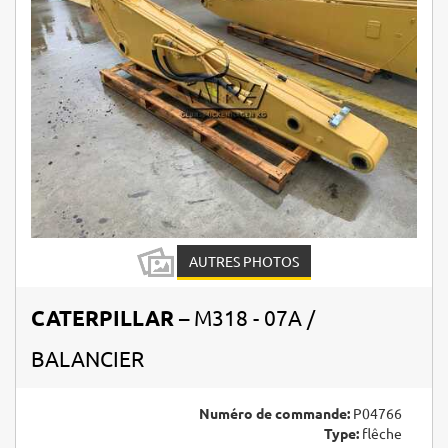
AUTRES PHOTOS
CATERPILLAR
– M318 - 07A /
BALANCIER
Numéro de commande:
P04766
Type:
flêche