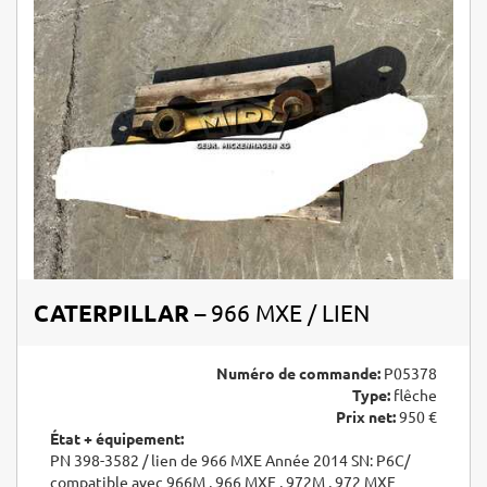
CATERPILLAR
– 966 MXE / LIEN
Numéro de commande:
P05378
Type:
flêche
Prix net:
950 €
État + équipement:
PN 398-3582 / lien de 966 MXE Année 2014 SN: P6C/
compatible avec 966M , 966 MXE , 972M , 972 MXE