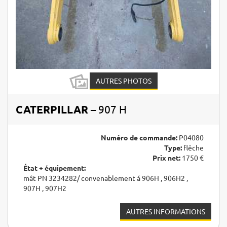
AUTRES PHOTOS
CATERPILLAR
– 907 H
Numéro de commande:
P04080
Type:
flêche
Prix net:
1750 €
État + équipement:
mât PN 3234282/ convenablement á 906H , 906H2 ,
907H , 907H2
AUTRES INFORMATIONS