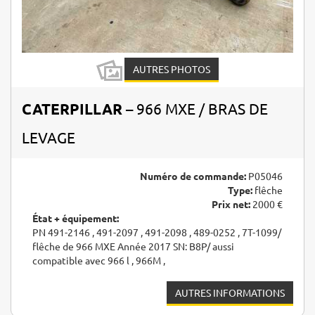
AUTRES PHOTOS
CATERPILLAR
– 966 MXE / BRAS DE
LEVAGE
Numéro de commande:
P05046
Type:
flêche
Prix net:
2000 €
État + équipement:
PN 491-2146 , 491-2097 , 491-2098 , 489-0252 , 7T-1099/
flêche de 966 MXE Année 2017 SN: B8P/ aussi
compatible avec 966 l , 966M ,
AUTRES INFORMATIONS