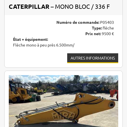
CATERPILLAR
– MONO BLOC / 336 F
Numéro de commande:
P05403
Type:
flêche
Prix net:
9500 €
État + équipement:
Flèche mono à peu près 6.500mm/
AUTRES INFORMATIONS