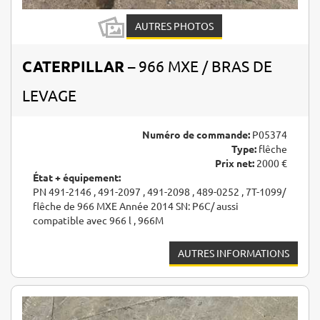
AUTRES PHOTOS
CATERPILLAR
– 966 MXE / BRAS DE
LEVAGE
Numéro de commande:
P05374
Type:
flêche
Prix net:
2000 €
État + équipement:
PN 491-2146 , 491-2097 , 491-2098 , 489-0252 , 7T-1099/
flêche de 966 MXE Année 2014 SN: P6C/ aussi
compatible avec 966 l , 966M
AUTRES INFORMATIONS