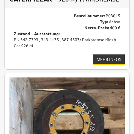
Bestellnummer:
P03015
Typ:
Achse
Netto-Preis:
400 €
Zustand + Ausstattung:
PN 342-7393 , 343-4135 , 387-4507/ Parkbremse für zb.
Cat 926 M
MEHR INFOS