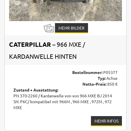
MEHR BILDER
CATERPILLAR
– 966 MXE /
KARDANWELLE HINTEN
Bestellnummer:
P05377
Typ:
Achse
Netto-Preis:
850 €
Zustand + Ausstattung:
PN 370-2260 / Kardanwelle von von 966 MXE BJ 2014
SN: P6C/ kompatibel mit 966M , 966 MXE , 972M , 972
MXE
MEHR INFOS