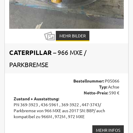
MEHR BILDER
CATERPILLAR
– 966 MXE /
PARKBREMSE
Bestellnummer:
P05066
Typ:
Achse
Netto-Preis:
590 €
Zustand + Ausstattung:
PN 369-3923 , 436-5961 , 369-3922 , 447-3743/
Parkbremse von 966 MXE aus 2017 SN: B8P/ auch
kompatibel zu 966M , 972M , 972 MXE
MEHR INFOS