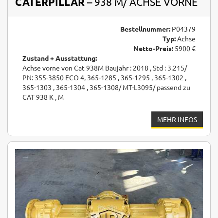
CATERPILLAR
– 938 M/ ACHSE VORNE
Bestellnummer:
P04379
Typ:
Achse
Netto-Preis:
5900 €
Zustand + Ausstattung:
Achse vorne von Cat 938M Baujahr : 2018 , Std : 3.215/
PN: 355-3850 ECO 4, 365-1285 , 365-1295 , 365-1302 ,
365-1303 , 365-1304 , 365-1308/ MT-L3095/ passend zu
CAT 938 K , M
MEHR INFOS