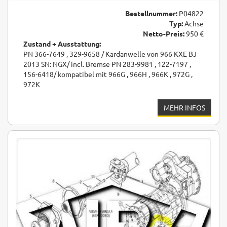
Bestellnummer:
P04822
Typ:
Achse
Netto-Preis:
950 €
Zustand + Ausstattung:
PN 366-7649 , 329-9658 / Kardanwelle von 966 KXE BJ
2013 SN: NGX/ incl. Bremse PN 283-9981 , 122-7197 ,
156-6418/ kompatibel mit 966G , 966H , 966K , 972G ,
972K
MEHR INFOS