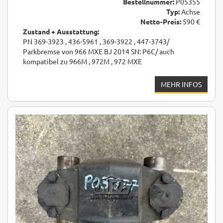
Bestellnummer:
P05355
Typ:
Achse
Netto-Preis:
590 €
Zustand + Ausstattung:
PN 369-3923 , 436-5961 , 369-3922 , 447-3743/
Parkbremse von 966 MXE BJ 2014 SN: P6C/ auch
kompatibel zu 966M , 972M , 972 MXE
MEHR INFOS