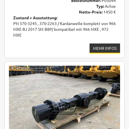
Bestellnummer:
P05044
Typ:
Achse
Netto-Preis:
1450 €
Zustand + Ausstattung:
PN 370-3245 , 370-2263 / Kardanwelle komplett von 966
MXE BJ 2017 SN: B8P/ kompatibel mit 966 MXE , 972
MXE
MEHR INFOS