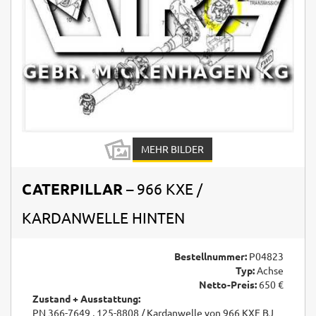
MEHR BILDER
CATERPILLAR
– 966 KXE /
KARDANWELLE HINTEN
Bestellnummer:
P04823
Typ:
Achse
Netto-Preis:
650 €
Zustand + Ausstattung:
PN 366-7649 , 125-8808 / Kardanwelle von 966 KXE BJ