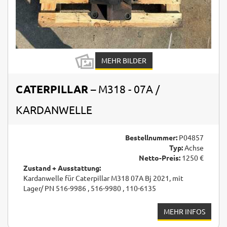
MEHR BILDER
CATERPILLAR
– M318 - 07A /
KARDANWELLE
Bestellnummer:
P04857
Typ:
Achse
Netto-Preis:
1250 €
Zustand + Ausstattung:
Kardanwelle für Caterpillar M318 07A Bj 2021, mit
Lager/ PN 516-9986 , 516-9980 , 110-6135
MEHR INFOS