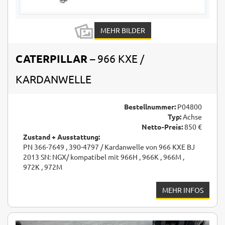
MEHR BILDER
CATERPILLAR
– 966 KXE /
KARDANWELLE
Bestellnummer:
P04800
Typ:
Achse
Netto-Preis:
850 €
Zustand + Ausstattung:
PN 366-7649 , 390-4797 / Kardanwelle von 966 KXE BJ
2013 SN: NGX/ kompatibel mit 966H , 966K , 966M ,
972K , 972M
MEHR INFOS