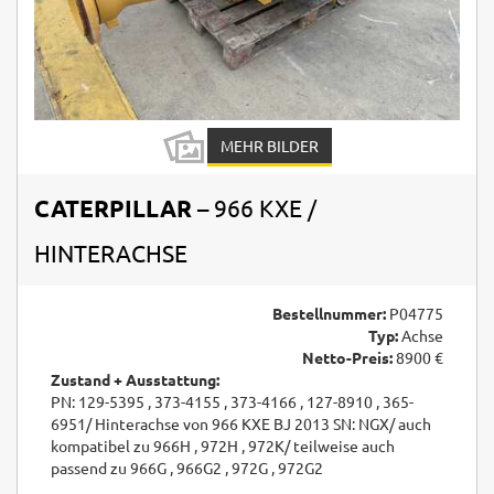
MEHR BILDER
CATERPILLAR
– 966 KXE /
HINTERACHSE
Bestellnummer:
P04775
Typ:
Achse
Netto-Preis:
8900 €
Zustand + Ausstattung:
PN: 129-5395 , 373-4155 , 373-4166 , 127-8910 , 365-
6951/ Hinterachse von 966 KXE BJ 2013 SN: NGX/ auch
kompatibel zu 966H , 972H , 972K/ teilweise auch
passend zu 966G , 966G2 , 972G , 972G2