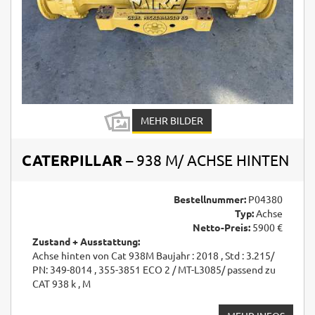
MEHR BILDER
CATERPILLAR
– 938 M/ ACHSE HINTEN
Bestellnummer:
P04380
Typ:
Achse
Netto-Preis:
5900 €
Zustand + Ausstattung:
Achse hinten von Cat 938M Baujahr : 2018 , Std : 3.215/
PN: 349-8014 , 355-3851 ECO 2 / MT-L3085/ passend zu
CAT 938 k , M