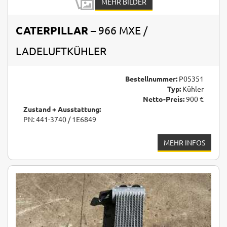
MEHR BILDER
CATERPILLAR
– 966 MXE /
LADELUFTKÜHLER
Bestellnummer:
P05351
Typ:
Kühler
Netto-Preis:
900 €
Zustand + Ausstattung:
PN: 441-3740 / 1E6849
MEHR INFOS