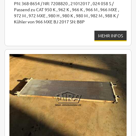
PN: 368-8654 / NR: 7208820 , 21012017 , 024 058 S /
Passend zu CAT 950 K , 962 K , 966 K , 966 M , 966 MXE ,
972 M , 972 MXE , 980 H , 980 K , 980 M , 982 M , 988 K /
Kühler von 966 MXE BJ 2017 SN: B8P
MEHR INFOS