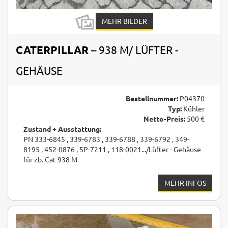
MEHR BILDER
CATERPILLAR
– 938 M/ LÜFTER -
GEHÄUSE
Bestellnummer:
P04370
Typ:
Kühler
Netto-Preis:
500 €
Zustand + Ausstattung:
PN 333-6845 , 339-6783 , 339-6788 , 339-6792 , 349-
8195 , 452-0876 , 5P-7211 , 118-0021.../Lüfter - Gehäuse
für zb. Cat 938 M
MEHR INFOS