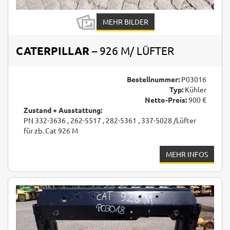
MEHR BILDER
CATERPILLAR
– 926 M/ LÜFTER
Bestellnummer:
P03016
Typ:
Kühler
Netto-Preis:
900 €
Zustand + Ausstattung:
PN 332-3636 , 262-5517 , 282-5361 , 337-5028 /Lüfter
für zb. Cat 926 M
MEHR INFOS