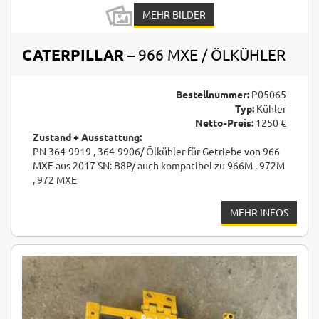
MEHR BILDER
CATERPILLAR
– 966 MXE / ÖLKÜHLER
Bestellnummer:
P05065
Typ:
Kühler
Netto-Preis:
1250 €
Zustand + Ausstattung:
PN 364-9919 , 364-9906/ Ölkühler für Getriebe von 966
MXE aus 2017 SN: B8P/ auch kompatibel zu 966M , 972M
, 972 MXE
MEHR INFOS