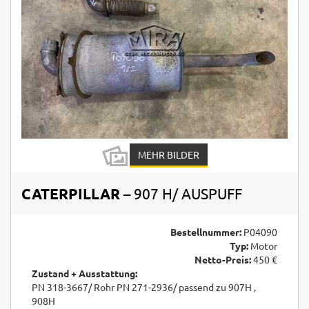
MEHR BILDER
CATERPILLAR
– 907 H/ AUSPUFF
Bestellnummer:
P04090
Typ:
Motor
Netto-Preis:
450 €
Zustand + Ausstattung:
PN 318-3667/ Rohr PN 271-2936/ passend zu 907H ,
908H