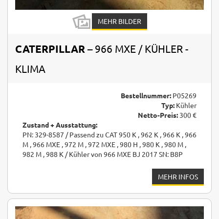
MEHR BILDER
CATERPILLAR
– 966 MXE / KÜHLER -
KLIMA
Bestellnummer:
P05269
Typ:
Kühler
Netto-Preis:
300 €
Zustand + Ausstattung:
PN: 329-8587 / Passend zu CAT 950 K , 962 K , 966 K , 966
M , 966 MXE , 972 M , 972 MXE , 980 H , 980 K , 980 M ,
982 M , 988 K / Kühler von 966 MXE BJ 2017 SN: B8P
MEHR INFOS