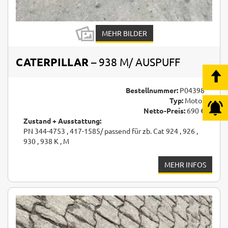
MEHR BILDER
CATERPILLAR
– 938 M/ AUSPUFF
Bestellnummer:
P04398
Typ:
Motor
Netto-Preis:
690 €
Zustand + Ausstattung:
PN 344-4753 , 417-1585/ passend für zb. Cat 924 , 926 ,
930 , 938 K , M
MEHR INFOS