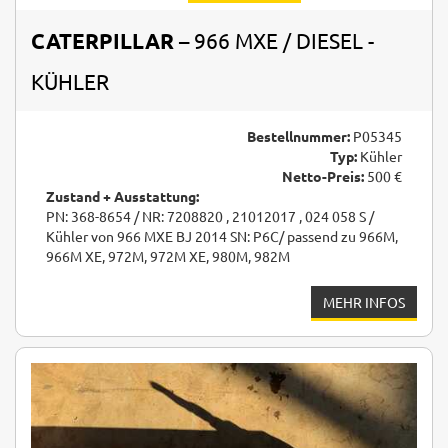
CATERPILLAR
– 966 MXE / DIESEL -
KÜHLER
Bestellnummer:
P05345
Typ:
Kühler
Netto-Preis:
500 €
Zustand + Ausstattung:
PN: 368-8654 / NR: 7208820 , 21012017 , 024 058 S /
Kühler von 966 MXE BJ 2014 SN: P6C/ passend zu 966M,
966M XE, 972M, 972M XE, 980M, 982M
MEHR INFOS