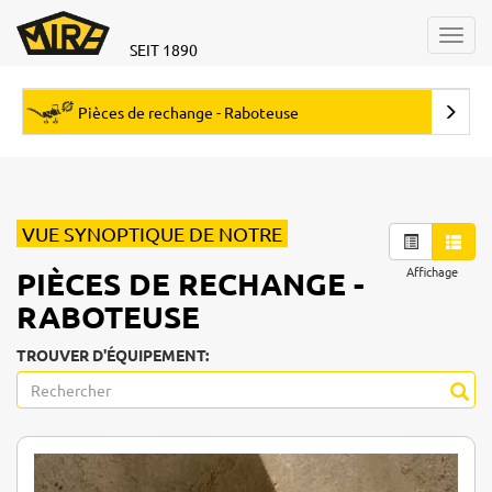
Toggl
SEIT 1890
navig
Pièces de rechange - Raboteuse
VUE SYNOPTIQUE DE NOTRE
Affichage
PIÈCES DE RECHANGE -
RABOTEUSE
TROUVER D'ÉQUIPEMENT: