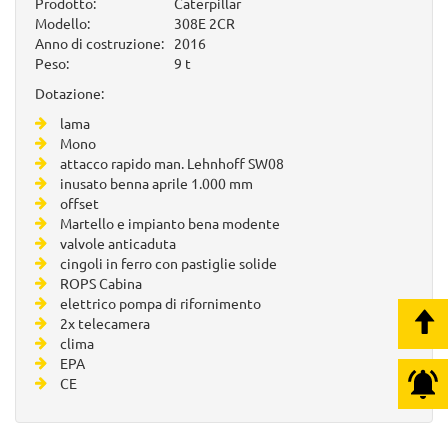
Prodotto:
Caterpillar
Modello:
308E 2CR
Anno di costruzione:
2016
Peso:
9 t
Dotazione:
lama
Mono
attacco rapido man. Lehnhoff SW08
inusato benna aprile 1.000 mm
offset
Martello e impianto bena modente
valvole anticaduta
cingoli in ferro con pastiglie solide
ROPS Cabina
elettrico pompa di rifornimento
2x telecamera
clima
EPA
CE